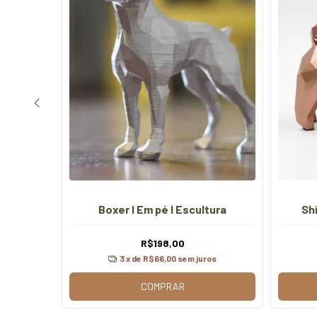
scultura
Boxer I Em pé I Escultura
Sh
R$198,00
os
3
x de
R$66,00
sem juros
COMPRAR