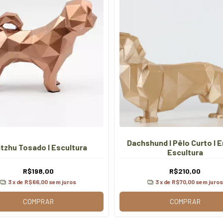
Dachshund I Pêlo Curto I E
itzhu Tosado I Escultura
Escultura
R$198,00
R$210,00
3
x de
R$66,00
sem juros
3
x de
R$70,00
sem juros
COMPRAR
COMPRAR