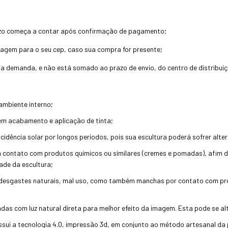
zo começa a contar após confirmação de pagamento;
agem para o seu cep, caso sua compra for presente;
a demanda, e não está somado ao prazo de envio, do centro de distribuiç
 ambiente interno;
m acabamento e aplicação de tinta;
idência solar por longos períodos, pois sua escultura poderá sofrer alte
contato com produtos químicos ou similares (cremes e pomadas), afim de 
ade da escultura;
 desgastes naturais, mal uso, como também manchas por contato com prod
adas com luz natural direta para melhor efeito da imagem. Esta pode se a
ssui a tecnologia 4.0, impressão 3d, em conjunto ao método artesanal d