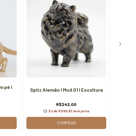
m pé I
Spitz Alemão I Mod.01 I Escultura
Ro
R$242,00
3
x de
R$80,67
sem juros
COMPRAR