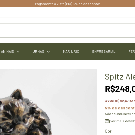
Dê vida ao seu evento com peças exclusivas!
 ANIMAIS
URNAS
MAR & RIO
EMPRESARIAL
PER
Spitz Al
R$248,
3
x de
R$82,67
sem
5% de descon
Não acumulável c
Ver mais detal
Cor