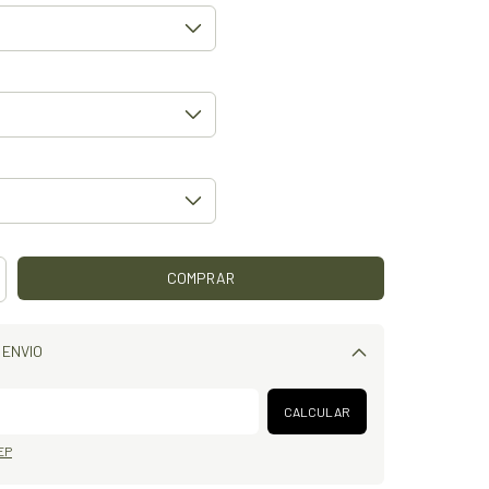
 ENVIO
Alterar CEP
CALCULAR
EP