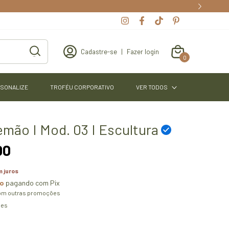
Cadastre-se
|
Fazer login
0
SONALIZE
TROFÉU CORPORATIVO
VER TODOS
emão I Mod. 03 I Escultura
00
 juros
to
pagando com Pix
om outras promoções
hes