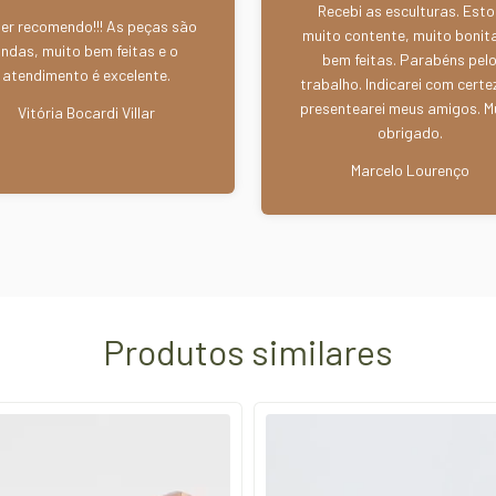
Recebi as esculturas. Esto
er recomendo!!! As peças são
muito contente, muito bonit
lindas, muito bem feitas e o
bem feitas. Parabéns pel
atendimento é excelente.
trabalho. Indicarei com certe
presentearei meus amigos. M
Vitória Bocardi Villar
obrigado.
Marcelo Lourenço
Produtos similares