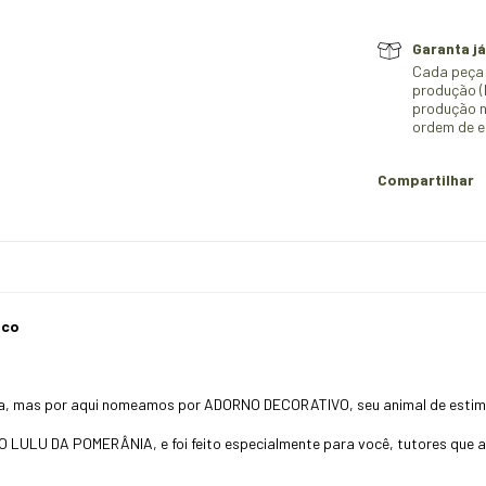
Garanta já
Cada peça 
produção (M
produção n
ordem de e
Compartilhar
ico
tura, mas por aqui nomeamos por ADORNO DECORATIVO, seu animal de e
O LULU DA POMERÂNIA, e foi feito especialmente para você, tutores que