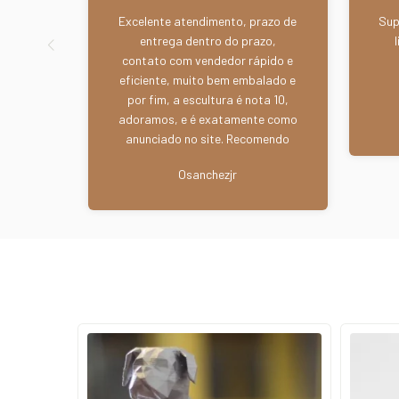
Excelente atendimento, prazo de
Sup
entrega dentro do prazo,
contato com vendedor rápido e
eficiente, muito bem embalado e
por fim, a escultura é nota 10,
adoramos, e é exatamente como
anunciado no site. Recomendo
esta loja. Parabéns aos
Osanchezjr
vendedores. Abs.