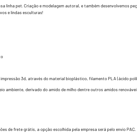
ssa linha pet. Criação e modelagem autoral, e também desenvolvemos pe
os e lindas esculturas!
to
 impressão 3d, através do material bioplástico, filamento PLA (ácido polil
eio ambiente, derivado do amido de milho dentre outros amidos renovávei
ões de frete grátis, a opção escolhida pela empresa será pelo envio PAC.