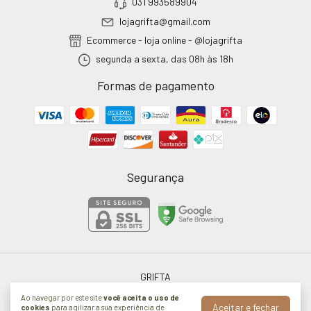
031 993589904
lojagrifta@gmail.com
Ecommerce - loja online - @lojagrifta
segunda a sexta, das 08h às 18h
Formas de pagamento
Segurança
GRIFTA
©2026. Grifta - 31615266000172. Todos os direitos reservados.
Ao navegar por este site
você aceita o uso de
Aceitar e fechar
cookies
para agilizar a sua experiência de