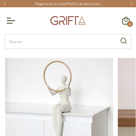
menda!
Pagamento á vista (PIX) 5% de desconto!
0