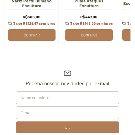
Nariz Perfil Humano
Puma Ataque I
Escul
Escultura
Escultura
R$386,00
R$447,00
3
x de
R$128,67
sem juros
3
x de
R$149,00
sem juros
3
x 
COMPRAR
COMPRAR
Receba nossas novidades por e-mail