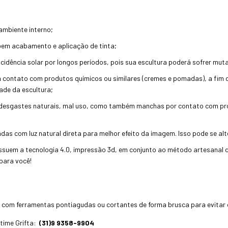
 ambiente interno;
em acabamento e aplicação de tinta;
idência solar por longos períodos, pois sua escultura poderá sofrer mut
contato com produtos químicos ou similares (cremes e pomadas), a fim de
ade da escultura;
 desgastes naturais, mal uso, como também manchas por contato com prod
adas com luz natural direta para melhor efeito da imagem.
Isso pode se al
ssuem a tecnologia 4.0, impressão 3d, em conjunto ao método artesanal 
 para você!
com ferramentas pontiagudas ou cortantes de forma brusca para evitar de
time Grifta:
(31)9 9358-9904