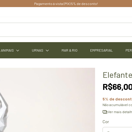
gamento á vista (PIX) 5% de desconto!
 ANIMAIS
URNAS
MAR & RIO
EMPRESARIAL
PER
Elefante
R$66,0
5% de descon
Não acumulável c
Ver mais detal
Cor