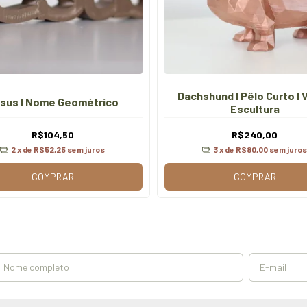
Dachshund I Pêlo Curto I V
sus I Nome Geométrico
Escultura
R$104,50
R$240,00
2
x de
R$52,25
sem juros
3
x de
R$80,00
sem juros
COMPRAR
COMPRAR