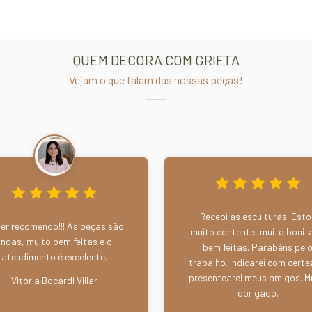
QUEM DECORA COM GRIFTA
Vejam o que falam das nossas peças!
Recebi as esculturas. Esto
er recomendo!!! As peças são
muito contente, muito bonit
lindas, muito bem feitas e o
bem feitas. Parabéns pel
atendimento é excelente.
trabalho. Indicarei com certe
presentearei meus amigos. M
Vitória Bocardi Villar
obrigado.