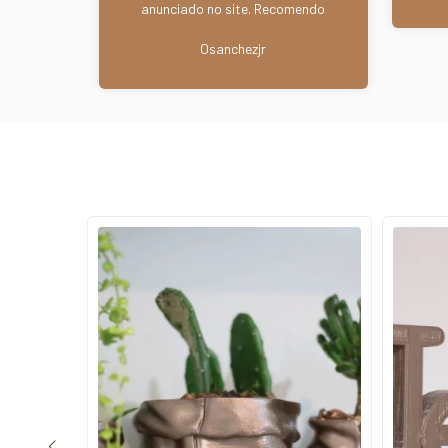
anunciado no site. Recomendo
esta loja. Parabéns aos
Osanchezjr
vendedores. Abs.