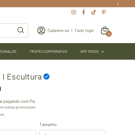
Cadastre-se
|
Fazer login
0
SONALIZE
TROFÉU CORPORATIVO
VER TODOS
 I Escultura
0
to
pagando com Pix
om outras promoções
hes
Tamanho