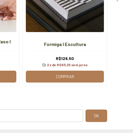
aso I
Formiga I Escultura
Fé
R$126,50
2
x de
R$63,25
sem juros
COMPRAR