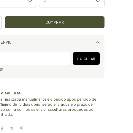
 ENVIO
Alterar CEP
CALCULAR
EP
 o seu lote!
é finalizada manualmente e o pedido após período de
ínimo de 15 dias úteis) serão enviados e o prazo de
ão soma com os de envio. Esculturas produzidas por
ntrada.