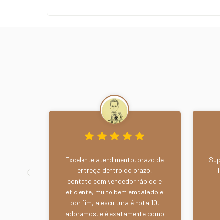
Excelente atendimento, prazo de
Sup
entrega dentro do prazo,
contato com vendedor rápido e
eficiente, muito bem embalado e
por fim, a escultura é nota 10,
adoramos, e é exatamente como