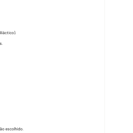
láctico).
s.
ão escolhido.