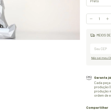
MEIOS DE
Não sei meu C
Garanta já
Cada peça 
produção (M
produção n
ordem de e
Compartilhar