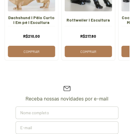
Dachshund I Pêlo Curto
Cocker
Rottweiler I Escultura
I Em pé I Escultura
Mod
R$210,00
R$217,80
COMPRAR
COMPRAR
Receba nossas novidades por e-mail