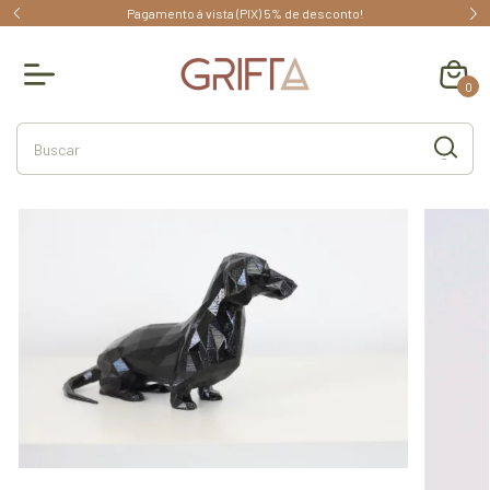
menda!
Pagamento á vista (PIX) 5% de desconto!
0