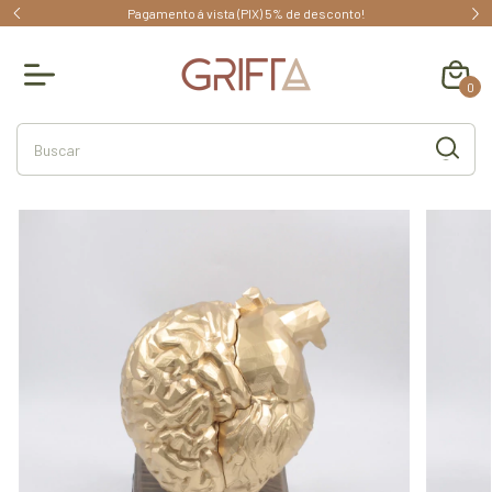
menda!
Pagamento á vista (PIX) 5% de desconto!
0