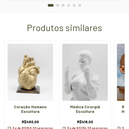
Produtos similares
Coração Humano
Médica Cirurgiã
Ros
Escultura
Escultura
Hum
R$460,00
R$418,00
3
x de
R$153,33
sem juros
3
x de
R$139,33
sem juros
3
x 